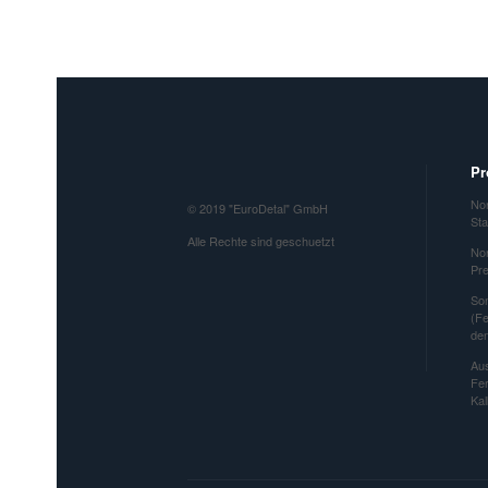
Pr
Nor
© 2019 "EuroDetal" GmbH
St
Alle Rechte sind geschuetzt
Nor
Pr
So
(Fe
de
Aus
Fe
Kal