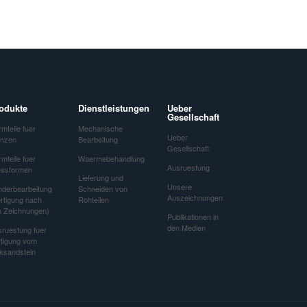
odukte
Dienstleistungen
Ueber
Gesellschaft
mteile fuer
Mechanische
Ueber
anzen
Bearbeitung
Gesellschaft
mteile fuer
Waermebehandlung
Ausruestung
essformen
Lieferung und
Unsere
nderbearbeitung
Schneiden von
Auszeichnungen
rtigung nach
Rohteilen
n Zeichnungen)
Publikationen in
den Medien
ruestung fuer
rtigung vom
ksandstein